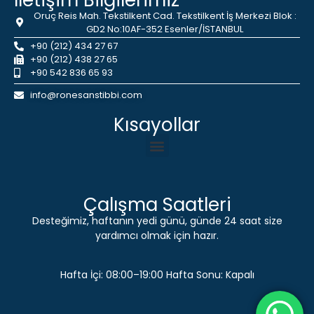
İletişim Bilgilerimiz
Oruç Reis Mah. Tekstilkent Cad. Tekstilkent İş Merkezi Blok :
GD2 No:10AF-352 Esenler/İSTANBUL
+90 (212) 434 27 67
+90 (212) 438 27 65
+90 542 836 65 93
info@ronesanstibbi.com
Kısayollar
Çalışma Saatleri
Desteğimiz, haftanın yedi günü, günde 24 saat size
yardımcı olmak için hazır.
Hafta İçi: 08:00–19:00 Hafta Sonu: Kapalı