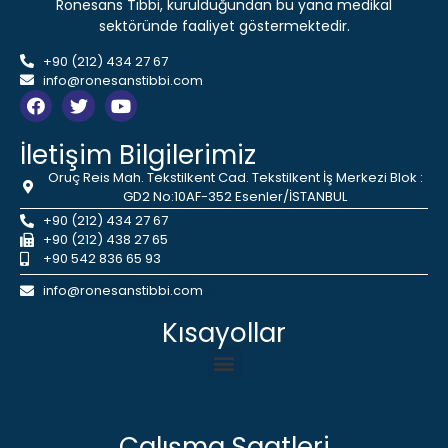
Rönesans Tıbbi, kurulduğundan bu yana medikal
sektöründe faaliyet göstermektedir.
+90 (212) 434 27 67
info@ronesanstibbi.com
İletişim Bilgilerimiz
Oruç Reis Mah. Tekstilkent Cad. Tekstilkent İş Merkezi Blok :
GD2 No:10AF-352 Esenler/İSTANBUL
+90 (212) 434 27 67
+90 (212) 438 27 65
+90 542 836 65 93
info@ronesanstibbi.com
Kısayollar
Çalışma Saatleri