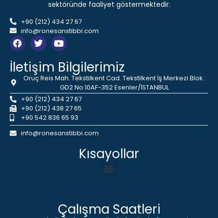
sektöründe faaliyet göstermektedir.
+90 (212) 434 27 67
info@ronesanstibbi.com
İletişim Bilgilerimiz
Oruç Reis Mah. Tekstilkent Cad. Tekstilkent İş Merkezi Blok :
GD2 No:10AF-352 Esenler/İSTANBUL
+90 (212) 434 27 67
+90 (212) 438 27 65
+90 542 836 65 93
info@ronesanstibbi.com
Kısayollar
Çalışma Saatleri