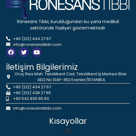
Rönesans Tıbbi, kurulduğundan bu yana medikal
sektöründe faaliyet göstermektedir.
+90 (212) 434 27 67
info@ronesanstibbi.com
İletişim Bilgilerimiz
Oruç Reis Mah. Tekstilkent Cad. Tekstilkent İş Merkezi Blok :
GD2 No:10AF-352 Esenler/İSTANBUL
+90 (212) 434 27 67
+90 (212) 438 27 65
+90 542 836 65 93
info@ronesanstibbi.com
Kısayollar