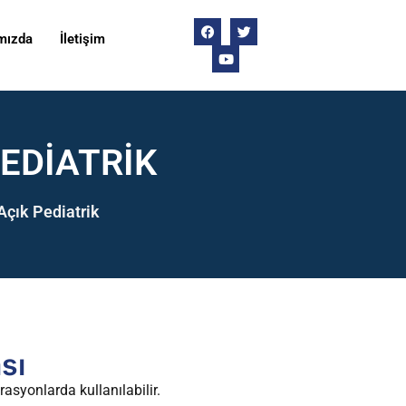
mızda
İletişim
PEDIATRIK
Açık Pediatrik
sı
asyonlarda kullanılabilir.