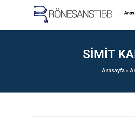
Anas
SIMIT KA
Anasayfa
»
A