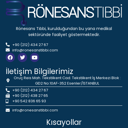
Rönesans Tıbbi, kurulduğundan bu yana medikal
sektöründe faaliyet göstermektedir.
+90 (212) 434 27 67
info@ronesanstibbi.com
İletişim Bilgilerimiz
Oruç Reis Mah. Tekstilkent Cad. Tekstilkent İş Merkezi Blok :
GD2 No:10AF-352 Esenler/İSTANBUL
+90 (212) 434 27 67
+90 (212) 438 27 65
+90 542 836 65 93
info@ronesanstibbi.com
Kısayollar