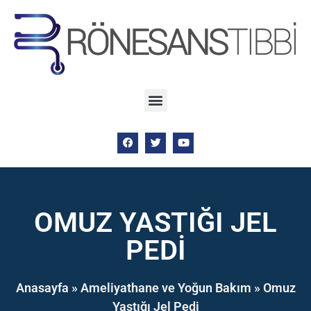
OMUZ YASTIĞI JEL
PEDI
Anasayfa
»
Ameliyathane ve Yoğun Bakım
»
Omuz
Yastığı Jel Pedi